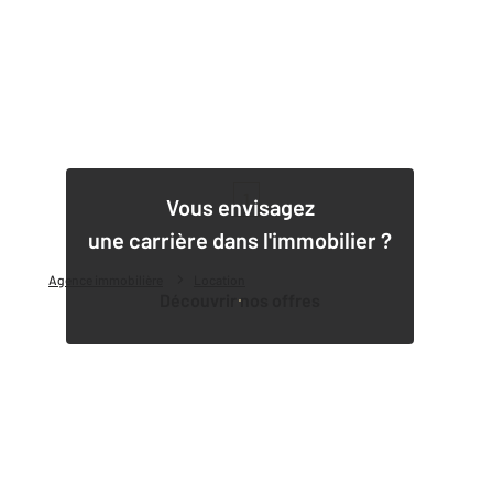
1
Vous envisagez
une carrière dans l'immobilier ?
Agence immobilière
Location
Découvrir nos offres