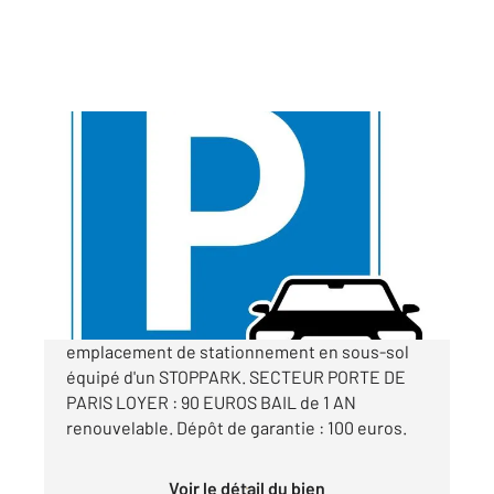
ST DENIS 93
2
11 m
Ref : 9624
Parking à louer
90 €
par mois charges comprises
emplacement de stationnement en sous-sol
équipé d'un STOPPARK. SECTEUR PORTE DE
PARIS LOYER : 90 EUROS BAIL de 1 AN
renouvelable. Dépôt de garantie : 100 euros.
Voir le détail du bien