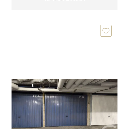
ST DENIS 93
2
12 m
Ref : 9311
Parking à louer
102 €
par mois charges comprises