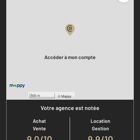
Parlons de vous, parlons biens
Votre compte :
Accéder à mon compte
500 m
©
Mappy
Votre agence est notée
Achat
Location
Vente
Gestion
9,0
/
10
9,9/10