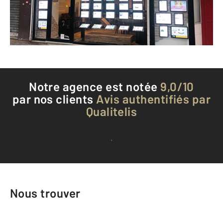
Envoyer un message
Téléphoner à l'agence
Notre agence est notée
9,0/10
par nos clients
Avis authentifiés par
Qualitelis
Voir tous les avis clients
Nous trouver