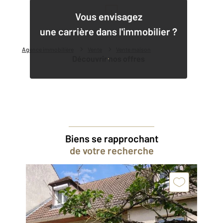
1
Vous envisagez
une carrière dans l'immobilier ?
Agence immobilière
Vente
Vente maison
Découvrir nos offres
Biens se rapprochant
de votre recherche