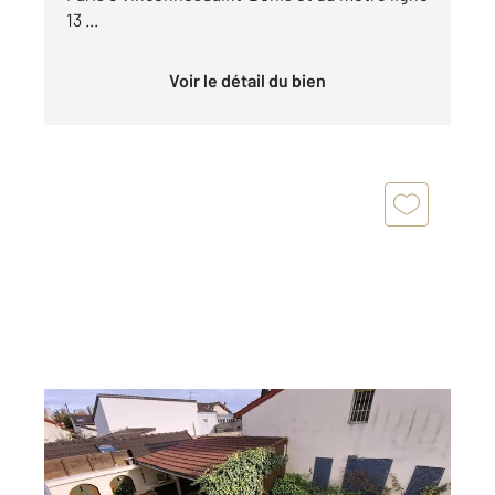
13 ...
Voir le détail du bien
ST DENIS 93
2
177 m
, 6 pièces
Ref : 9346