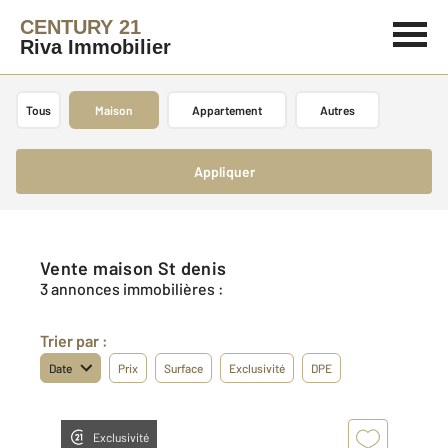
CENTURY 21
Riva Immobilier
Tous
Maison
Appartement
Autres
Appliquer
Vente maison St denis
3 annonces immobilières :
Trier par :
Date
Prix
Surface
Exclusivité
DPE
Exclusivité