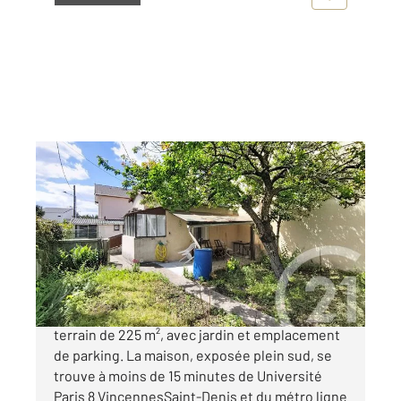
ST DENIS 93
2
30,77 m
, 2 pièces
Ref : 8690
Maison à vendre
236 500 €
Maisonnette d'environ 35 m² située sur un
terrain de 225 m², avec jardin et emplacement
de parking. La maison, exposée plein sud, se
trouve à moins de 15 minutes de Université
Paris 8 VincennesSaint-Denis et du métro ligne