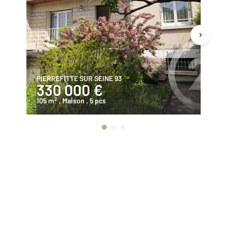
PIERREFITTE SUR SEINE 93
PI
330 000 €
2
2
105 m
, Maison
, 5 pcs
58