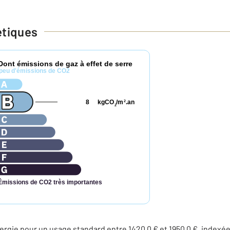
étiques
Dont émissions de gaz à effet de serre
peu d'émissions de CO2
8
kgCO
/m
.an
2
2
Émissions de CO2 très importantes
rgie pour un usage standard entre 1420,0 € et 1950,0 €, indexé