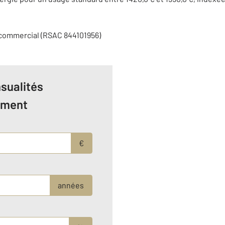
 commercial (RSAC 844101956)
sualités
ement
€
années