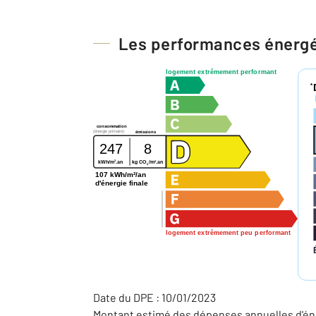
Les performances énerg
logement extrêmement performant
*
consommation
(énergie primaire)
émissions
247
8
2
2
kWh/m
.an
kg CO
/m
.an
2
107 kWh/m²/an
d'énergie finale
logement extrêmement peu performant
Date du DPE : 10/01/2023
Montant estimé des dépenses annuelles d'éne