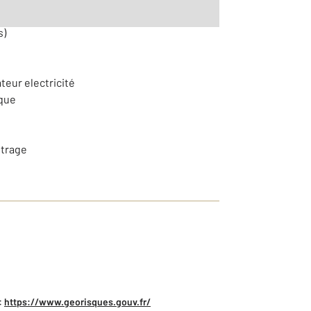
s)
teur electricité
ique
itrage
:
https://www.georisques.gouv.fr/