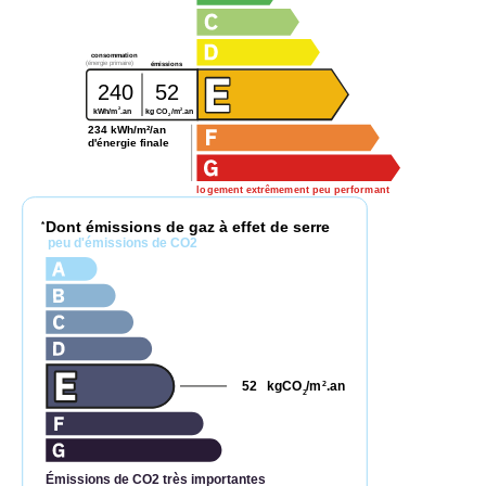
consommation
(énergie primaire)
émissions
240
52
2
2
kg CO
/m
.an
kWh/m
.an
2
234 kWh/m²/an
d'énergie finale
logement extrêmement peu performant
Dont émissions de gaz à effet de serre
*
peu d'émissions de CO2
52
kgCO
/m
.an
2
2
Émissions de CO2 très importantes