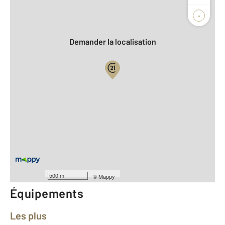
Agence
Biens vendus
-
Demander la localisation
Vue globale
2
Surface totale : 64,8 m
2
Surface habitable : 64,8 m
Type d'appartement : F3
ème
Étage : 8
Nombre de pièces : 3
[Voir le détail]
Année construction : 1967
500 m
©
Mappy
Équipements
Les plus