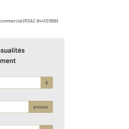
 commercial (RSAC 844101956)
sualités
ement
€
années