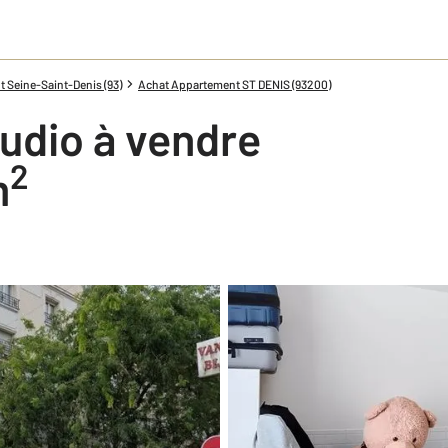
 Seine-Saint-Denis (93)
Achat Appartement ST DENIS (93200)
udio à vendre
2
m