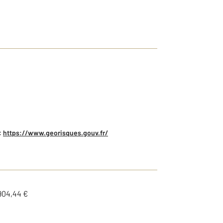
:
https://www.georisques.gouv.fr/
904,44 €