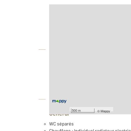
Afficher sur la carte :
Agence
Vue globale
2
Surface totale : 29,9 m
Type d'appartement : Studio
Nombre de pièces : 1
[Voir le détail]
Équipements
500 m
©
Mappy
Général
WC séparés
Chauffage : Individuel radiateur electric