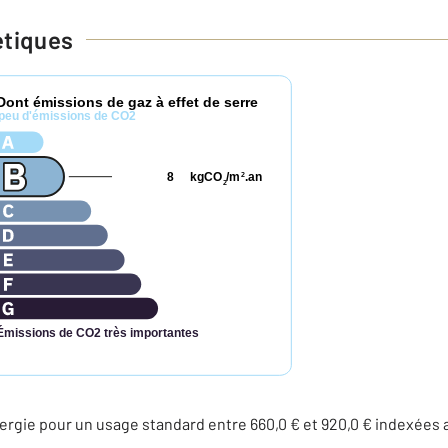
étiques
Dont émissions de gaz à effet de serre
peu d'émissions de CO2
8
kgCO
/m
.an
2
2
Émissions de CO2 très importantes
rgie pour un usage standard entre 660,0 € et 920,0 € indexées