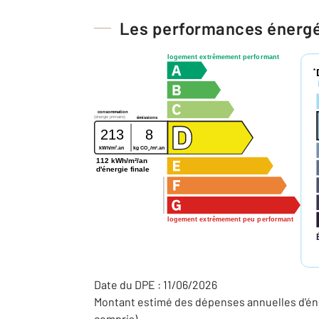
Les performances énerg
logement extrêmement performant
*
consommation
(énergie primaire)
émissions
213
8
2
2
kWh/m
.an
kg CO
/m
.an
2
112 kWh/m²/an
d'énergie finale
logement extrêmement peu performant
Date du DPE : 11/06/2026
Montant estimé des dépenses annuelles d'éne
compris).