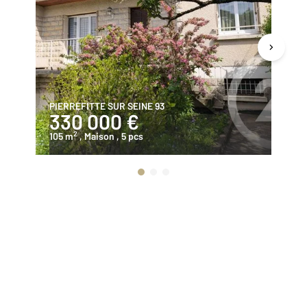
PIERREFITTE SUR SEINE 93
PI
330 000 €
2
2
105 m
, Maison
, 5 pcs
58