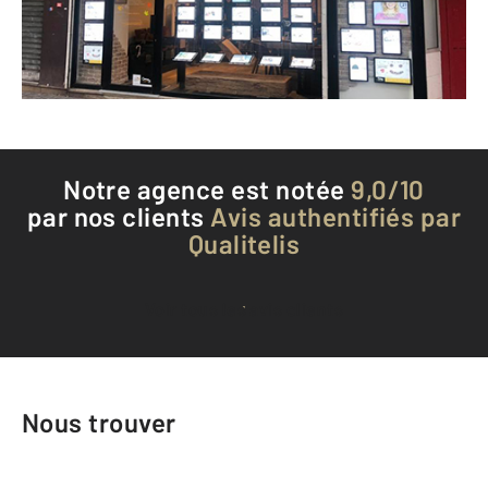
Envoyer un message
Téléphoner à l'agence
Notre agence est notée
9,0/10
par nos clients
Avis authentifiés par
Qualitelis
Voir tous les avis clients
Nous trouver