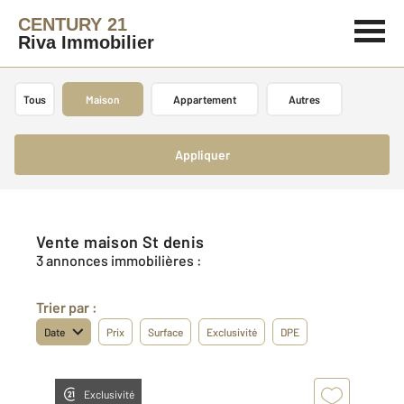
CENTURY 21
Riva Immobilier
Tous
Maison
Appartement
Autres
Appliquer
Vente maison St denis
3 annonces immobilières :
Trier par :
Date
Prix
Surface
Exclusivité
DPE
Exclusivité