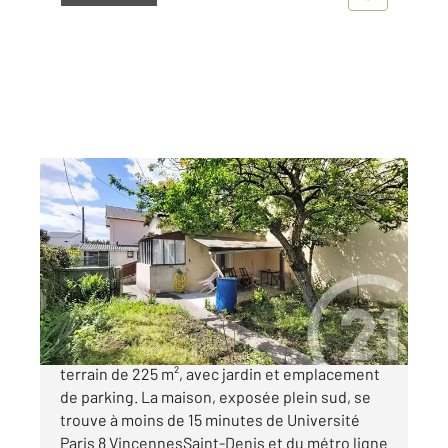
ST DENIS 93
2
30,77 m
, 2 pièces
Ref : 8690
Maison à vendre
236 500 €
Maisonnette d'environ 35 m² située sur un
terrain de 225 m², avec jardin et emplacement
de parking. La maison, exposée plein sud, se
trouve à moins de 15 minutes de Université
Paris 8 VincennesSaint-Denis et du métro ligne