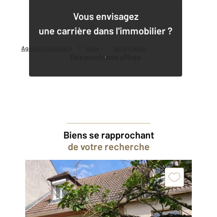
1
Vous envisagez
une carrière dans l'immobilier ?
Agence immobilière
Vente
Vente maison
Découvrir nos offres
Biens se rapprochant
de votre recherche