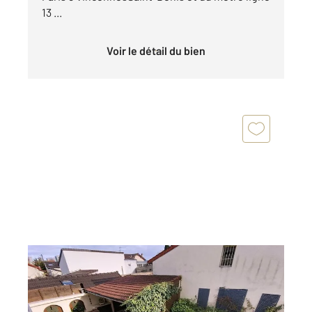
13 ...
Voir le détail du bien
ST DENIS 93
2
177 m
, 6 pièces
Ref : 9346