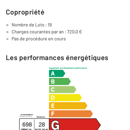
Copropriété
Nombre de Lots : 19
Charges courantes par an : 720,0 €
Pas de procédure en cours
Les performances énergétiques
logement extrêmement performant
consommation
(énergie primaire)
émissions
698
28
2
2
kg CO
/m
.an
kWh/m
.an